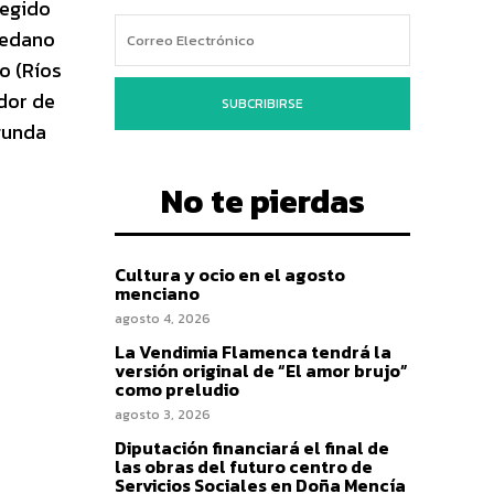
legido
Sedano
o (Ríos
dor de
SUBCRIBIRSE
gunda
No te pierdas
Cultura y ocio en el agosto
menciano
agosto 4, 2026
La Vendimia Flamenca tendrá la
versión original de “El amor brujo”
como preludio
agosto 3, 2026
Diputación financiará el final de
las obras del futuro centro de
Servicios Sociales en Doña Mencía