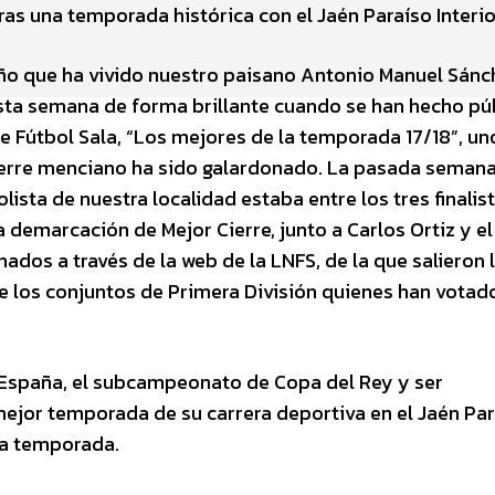
ras una temporada histórica con el Jaén Paraíso Interio
o que ha vivido nuestro paisano Antonio Manuel Sánc
sta semana de forma brillante cuando se han hecho púb
de Fútbol Sala, “Los mejores de la temporada 17/18”, un
cierre menciano ha sido galardonado. La pasada seman
ista de nuestra localidad estaba entre los tres finalis
 demarcación de Mejor Cierre, junto a Carlos Ortiz y el
nados a través de la web de la LNFS, de la que salieron 
 de los conjuntos de Primera División quienes han votad
e España, el subcampeonato de Copa del Rey y ser
 mejor temporada de su carrera deportiva en el Jaén Pa
ima temporada.