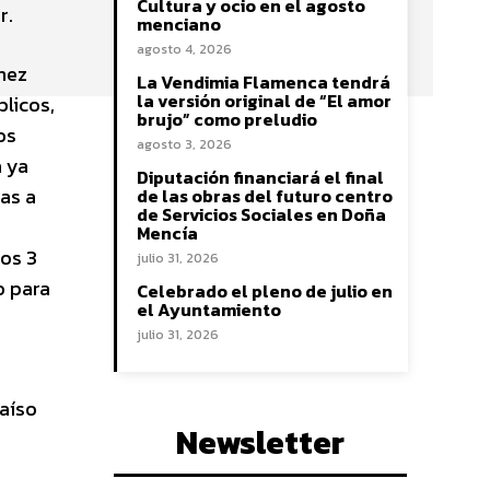
Cultura y ocio en el agosto
r.
menciano
agosto 4, 2026
hez
La Vendimia Flamenca tendrá
la versión original de “El amor
licos,
brujo” como preludio
os
agosto 3, 2026
a ya
Diputación financiará el final
tas a
de las obras del futuro centro
de Servicios Sociales en Doña
Mencía
los 3
julio 31, 2026
o para
Celebrado el pleno de julio en
el Ayuntamiento
julio 31, 2026
raíso
Newsletter