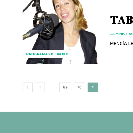
TA
ADMINISTR
PROGRAMAS DE RADIO
...
1
69
70
71