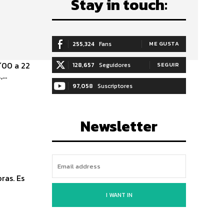
Stay in touch:
255,324
Fans
ME GUSTA
´00 a 22
128,657
Seguidores
SEGUIR
..
97,058
Suscriptores
SUSCRIBIRTE
Newsletter
ras. Es
I WANT IN