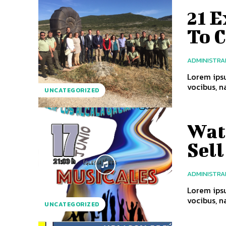
21 
To 
ADMINISTR
Lorem ipsu
vocibus, na
UNCATEGORIZED
Watc
Sell
ADMINISTR
Lorem ipsu
vocibus, na
UNCATEGORIZED