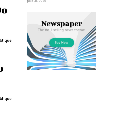
julio 31, 2026
Do
blique
o
blique