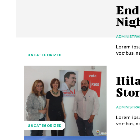
End
Nig
ADMINISTR
Lorem ipsu
vocibus, na
UNCATEGORIZED
Hila
Sto
ADMINISTR
Lorem ipsu
vocibus, na
UNCATEGORIZED