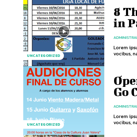
8 T
in P
ADMINISTR
Lorem ipsu
vocibus, na
UNCATEGORIZED
Open
Go 
ADMINISTR
Lorem ipsu
vocibus, na
UNCATEGORIZED