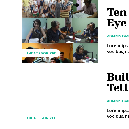
Ten
Eye 
ADMINISTR
Lorem ipsu
vocibus, na
UNCATEGORIZED
Buil
Tel
ADMINISTR
Lorem ipsu
vocibus, na
UNCATEGORIZED