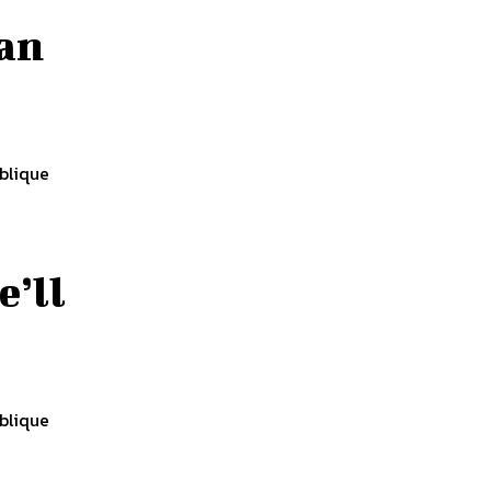
 an
blique
e’ll
blique