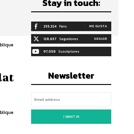
Stay in touch:
255,324
Fans
ME GUSTA
128,657
Seguidores
SEGUIR
blique
97,058
Suscriptores
SUSCRIBIRTE
Newsletter
lat
blique
I WANT IN