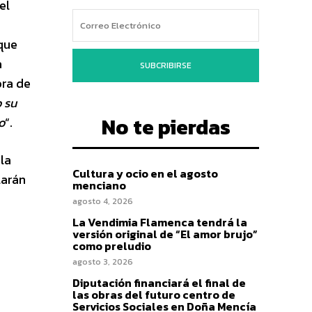
el
que
a
SUBCRIBIRSE
ora de
 su
No te pierdas
o
“.
la
Cultura y ocio en el agosto
larán
menciano
.
agosto 4, 2026
La Vendimia Flamenca tendrá la
versión original de “El amor brujo”
como preludio
agosto 3, 2026
Diputación financiará el final de
las obras del futuro centro de
Servicios Sociales en Doña Mencía