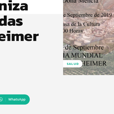
niza
das
heimer
SALUD
WhatsApp