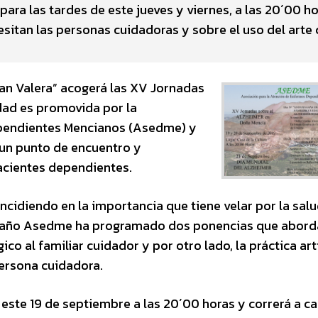
ra las tardes de este jueves y viernes, a las 20´00 ho
esitan las personas cuidadoras y sobre el uso del art
Juan Valera” acogerá las XV Jornadas
dad es promovida por la
ependientes Mencianos (Asedme) y
 un punto de encuentro y
acientes dependientes.
incidiendo en la importancia que tiene velar por la sal
ste año Asedme ha programado dos ponencias que abord
ico al familiar cuidador y por otro lado, la práctica art
persona cuidadora.
 este 19 de septiembre a las 20´00 horas y correrá a c