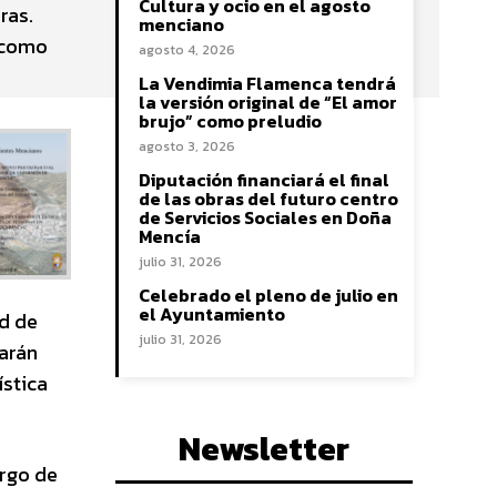
Cultura y ocio en el agosto
ras.
menciano
e como
agosto 4, 2026
La Vendimia Flamenca tendrá
la versión original de “El amor
brujo” como preludio
agosto 3, 2026
Diputación financiará el final
de las obras del futuro centro
de Servicios Sociales en Doña
Mencía
julio 31, 2026
Celebrado el pleno de julio en
el Ayuntamiento
ud de
julio 31, 2026
arán
ística
Newsletter
argo de