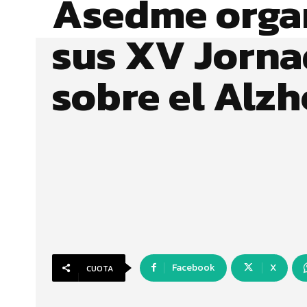
Asedme orga
sus XV Jorna
sobre el Alz
Facebook
X
CUOTA