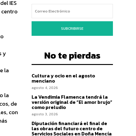
del IES
 centro
SUBCRIBIRSE
co
No te pierdas
s y
e la
Cultura y ocio en el agosto
menciano
agosto 4, 2026
o la
La Vendimia Flamenca tendrá la
versión original de “El amor brujo”
cos, de
como preludio
les, con
agosto 3, 2026
más
Diputación financiará el final de
las obras del futuro centro de
Servicios Sociales en Doña Mencía