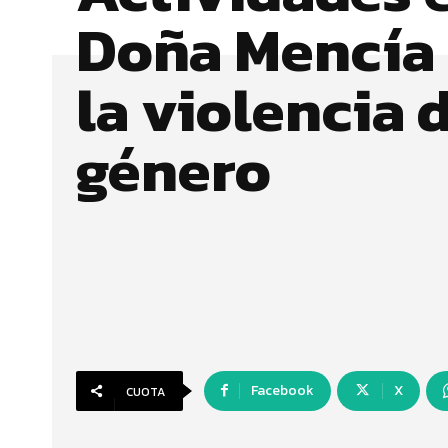
Doña Mencía 
la violencia 
género
Facebook
X
CUOTA