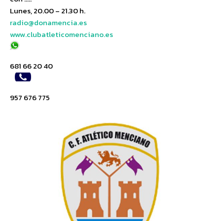
Lunes, 20.00 – 21.30 h.
radio@donamencia.es
www.clubatleticomenciano.es
681 66 20 40
957 676 775