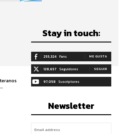
Stay in touch:
255,324
Fans
ME GUSTA
128,657
Seguidores
SEGUIR
eteranos
97,058
Suscriptores
o...
SUSCRIBIRTE
Newsletter