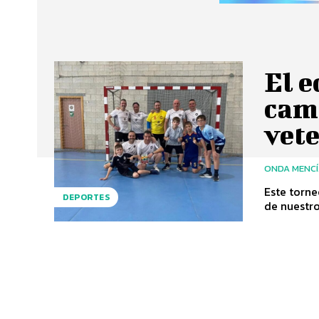
El 
cam
vete
ONDA MENC
Este torne
DEPORTES