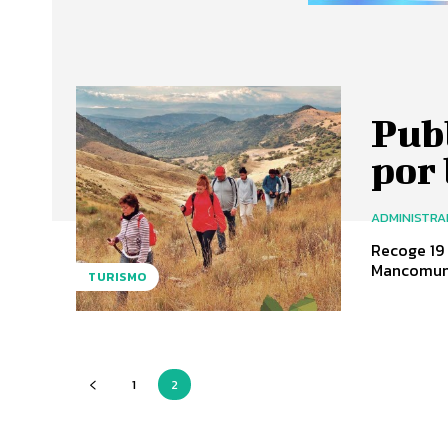
Pub
por 
ADMINISTR
Recoge 19 r
Mancomuni
TURISMO
1
2