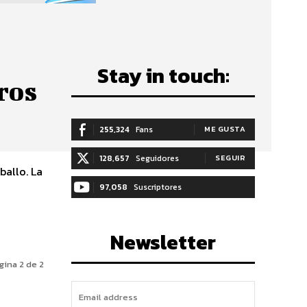
Stay in touch:
ros
255,324
Fans
ME GUSTA
128,657
Seguidores
SEGUIR
llo. La
97,058
Suscriptores
SUSCRIBIRTE
Newsletter
gina 2 de 2