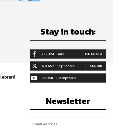
Stay in touch:
255,324
Fans
ME GUSTA
128,657
Seguidores
SEGUIR
elebrará
97,058
Suscriptores
SUSCRIBIRTE
Newsletter