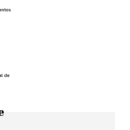
ventos
al de
e