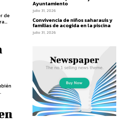
Ayuntamiento
julio 31, 2026
er de
Convivencia de niños saharauis y
z". A la tercera...
familias de acogida en la piscina
julio 31, 2026
a
ambién
.
 en