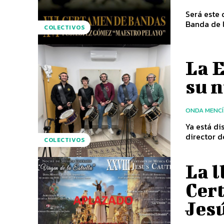
Será este 
Banda de l
COLECTIVOS
La E
su 
ONDA MENC
Ya está di
COLECTIVOS
La l
Cer
Jes