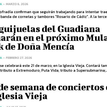
ÍA
-
MARZO 6, 2026
ofradía confirman que seguirán trabajando para intentar tra
nuevo a la banda de cornetas y tambores "Rosario de Cádi
guijuelas del Guadiana
uarán en el próximo Mul
k de Doña Mencía
ÍA
-
FEBRERO 27, 2026
l se celebrará este 21 de marzo, en la Iglesia Vieja. Contará t
 tributo a Extremoduro; Puta Vida, tributo a Supersubmarina;..
de semana de conciertos
glesia Vieja