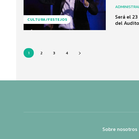
ADMINISTR
Será el 23
CULTURA/FESTEJOS
del Audito
1
2
3
4
Sobre nosotros