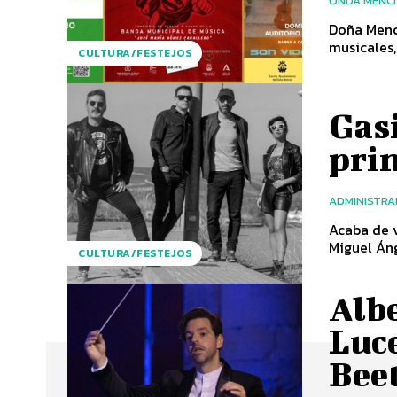
ONDA MENC
Doña Mencí
musicales, 
CULTURA/FESTEJOS
Gasi
pri
ADMINISTR
Acaba de v
Miguel Áng
CULTURA/FESTEJOS
Albe
Luc
Bee