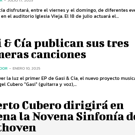
ÍA
-
JULIO 17, 2025
a disfrutará, entre el viernes y el domingo, de diferentes e
en el auditorio Iglesia Vieja. El 18 de julio actuará el...
 & Cía publican sus tres
meras canciones
ADOR
-
ENERO 10, 2025
er la luz el primer EP de Gasi & Cía, el nuevo proyecto music
el Cubero "Gasi" (guitarra y voz),...
rto Cubero dirigirá en
ena la Novena Sinfonía d
thoven