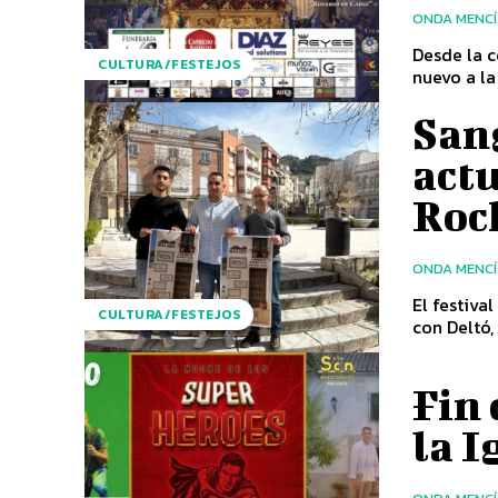
ONDA MENC
Desde la c
CULTURA/FESTEJOS
San
act
Roc
ONDA MENC
El festiva
CULTURA/FESTEJOS
con Deltó,
Fin 
la I