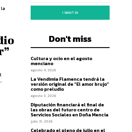
 la
I WANT IN
Don't miss
dio
r”
Cultura y ocio en el agosto
menciano
agosto 4, 2026
l
La Vendimia Flamenca tendrá la
..
versión original de “El amor brujo”
como preludio
agosto 3, 2026
Diputación financiará el final de
e
las obras del futuro centro de
Servicios Sociales en Doña Mencía
julio 31, 2026
Celebrado el pleno de julio en el