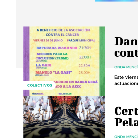
Dan
cont
ONDA MENC
Este viern
actuacione
COLECTIVOS
Cer
Pel
ONDA MENC