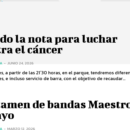
do la nota para luchar
ra el cáncer
ÍA
-
JUNIO 24, 2026
es, a partir de las 21´30 horas, en el parque, tendremos difere
s, e incluso servicio de barra, con el objetivo de recaudar...
tamen de bandas Maestr
ayo
ÍA
-
MARZO 12, 2026