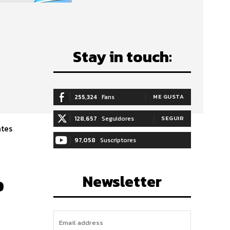
Stay in touch:
255,324
Fans
ME GUSTA
128,657
Seguidores
SEGUIR
ntes
97,058
Suscriptores
SUSCRIBIRTE
Newsletter
o