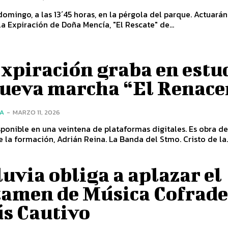
domingo, a las 13´45 horas, en la pérgola del parque. Actuarán
a Expiración de Doña Mencía, "El Rescate" de...
xpiración graba en estu
nueva marcha “El Renace
ÍA
-
MARZO 11, 2026
sponible en una veintena de plataformas digitales. Es obra de
director de la formación, Adrián Reina. La Banda del Stmo. Cristo de la.
luvia obliga a aplazar el
tamen de Música Cofrad
ús Cautivo