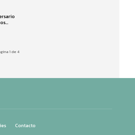
ersario
s...
gina 1 de 4
ies
Contacto