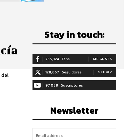
Stay in touch:
cía
255,324
Fans
ME GUSTA
128,657
Seguidores
SEGUIR
 del
97,058
Suscriptores
SUSCRIBIRTE
Newsletter