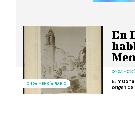
En 
habl
Men
ONDA MENC
El histori
ONDA MENCÍA RADIO
origen de 