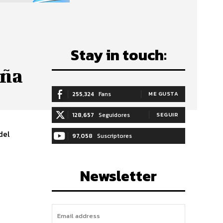
Stay in touch:
oña
255,324
Fans
ME GUSTA
128,657
Seguidores
SEGUIR
del
97,058
Suscriptores
SUSCRIBIRTE
Newsletter