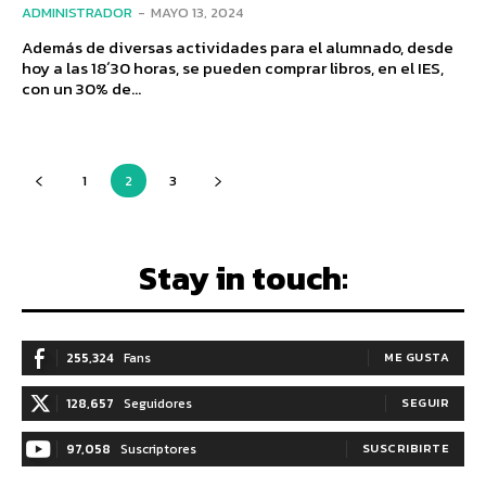
ADMINISTRADOR
-
MAYO 13, 2024
Además de diversas actividades para el alumnado, desde
hoy a las 18´30 horas, se pueden comprar libros, en el IES,
con un 30% de...
1
2
3
Stay in touch:
255,324
Fans
ME GUSTA
128,657
Seguidores
SEGUIR
97,058
Suscriptores
SUSCRIBIRTE