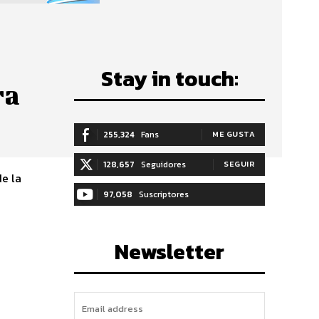
Stay in touch:
ra
255,324
Fans
ME GUSTA
128,657
Seguidores
SEGUIR
de la
97,058
Suscriptores
SUSCRIBIRTE
Newsletter