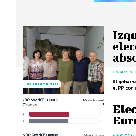
Izq
ele
abs
ONDA MENC
IU goberna
AYUNTAMIENTO
el PP con 
Ele
Eur
ONDA MENC