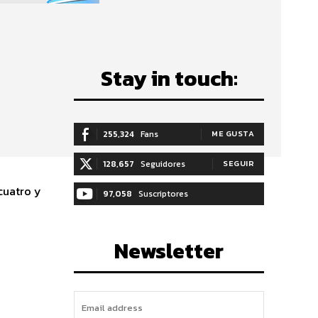
Stay in touch:
255,324
Fans
ME GUSTA
128,657
Seguidores
SEGUIR
cuatro y
97,058
Suscriptores
SUSCRIBIRTE
Newsletter