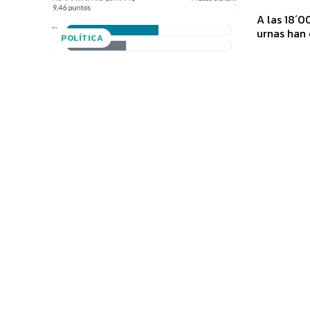
A las 18´0
urnas han 
POLÍTICA