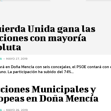
uierda Unida gana las
cciones con mayoría
oluta
ÍA
-
MAYO 27, 2019
rá en Doña Mencía con seis concejales, el PSOE contará con 
uno. La participación ha subido del 74%...
cciones Municipales y
opeas en Doña Mencía
ÍA
-
MAYO 26, 2019