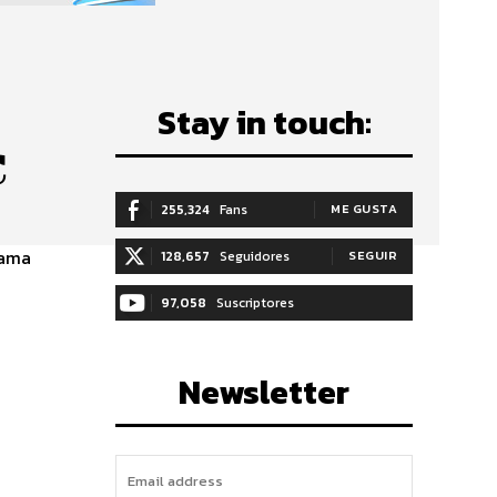
Stay in touch:
C
255,324
Fans
ME GUSTA
Mama
128,657
Seguidores
SEGUIR
97,058
Suscriptores
SUSCRIBIRTE
Newsletter