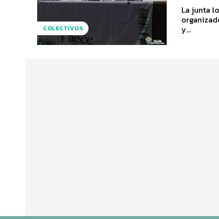
La junta l
organizad
y...
COLECTIVOS