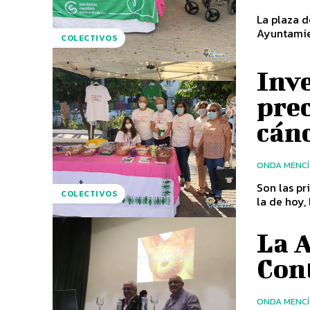
La plaza d
Ayuntamie
COLECTIVOS
Inve
prec
cán
ONDA MENC
Son las pr
COLECTIVOS
la de hoy,
La 
Con
ONDA MENC