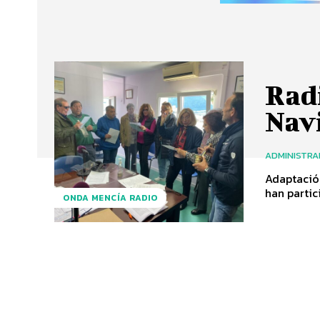
Radi
Nav
ADMINISTR
Adaptación
han partic
ONDA MENCÍA RADIO