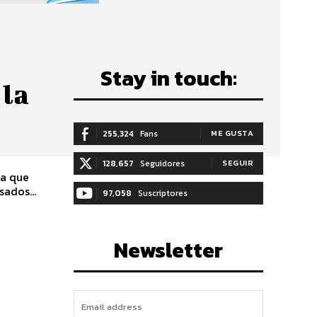
Stay in touch:
 la
255,324
Fans
ME GUSTA
128,657
Seguidores
SEGUIR
la que
ados...
97,058
Suscriptores
SUSCRIBIRTE
Newsletter