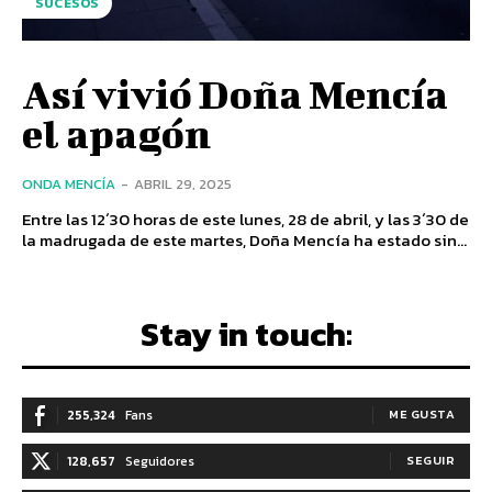
SUCESOS
Así vivió Doña Mencía
el apagón
ONDA MENCÍA
-
ABRIL 29, 2025
Entre las 12´30 horas de este lunes, 28 de abril, y las 3´30 de
la madrugada de este martes, Doña Mencía ha estado sin...
Stay in touch:
255,324
Fans
ME GUSTA
128,657
Seguidores
SEGUIR