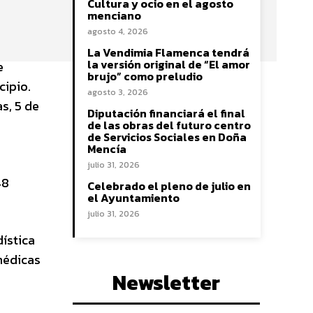
Cultura y ocio en el agosto
s
menciano
agosto 4, 2026
La Vendimia Flamenca tendrá
la versión original de “El amor
e
brujo” como preludio
cipio.
agosto 3, 2026
s, 5 de
Diputación financiará el final
de las obras del futuro centro
de Servicios Sociales en Doña
Mencía
julio 31, 2026
48
Celebrado el pleno de julio en
el Ayuntamiento
julio 31, 2026
dística
médicas
Newsletter