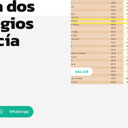
a dos
gios
cía
SALUD
WhatsApp