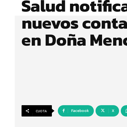
Salud notific
nuevos conta
en Doña Men
Facebook
X
CUOTA