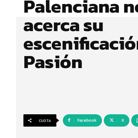
Palenciana n
acerca su
escenificació
Pasión
Facebook
X
CUOTA