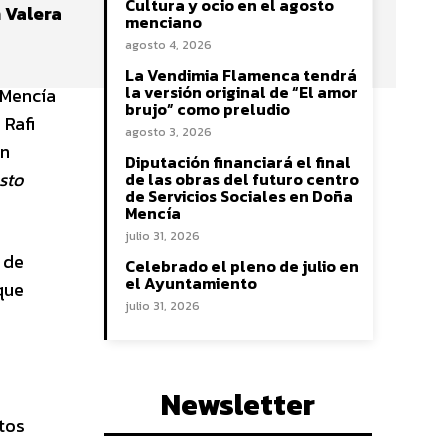
Cultura y ocio en el agosto
n Valera
menciano
agosto 4, 2026
La Vendimia Flamenca tendrá
la versión original de “El amor
 Mencía
brujo” como preludio
 Rafi
agosto 3, 2026
en
Diputación financiará el final
sto
de las obras del futuro centro
de Servicios Sociales en Doña
Mencía
julio 31, 2026
 de
Celebrado el pleno de julio en
el Ayuntamiento
 que
julio 31, 2026
Newsletter
tos