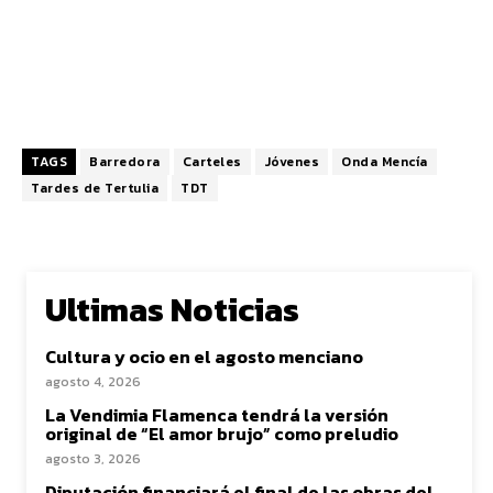
TAGS
Barredora
Carteles
Jóvenes
Onda Mencía
Tardes de Tertulia
TDT
Ultimas Noticias
Cultura y ocio en el agosto menciano
agosto 4, 2026
La Vendimia Flamenca tendrá la versión
original de “El amor brujo” como preludio
agosto 3, 2026
Diputación financiará el final de las obras del