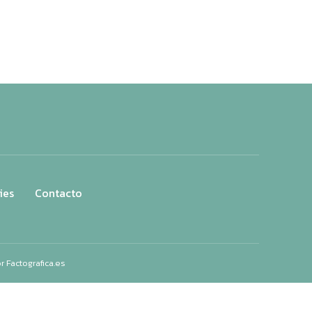
ies
Contacto
or
Factografica.es