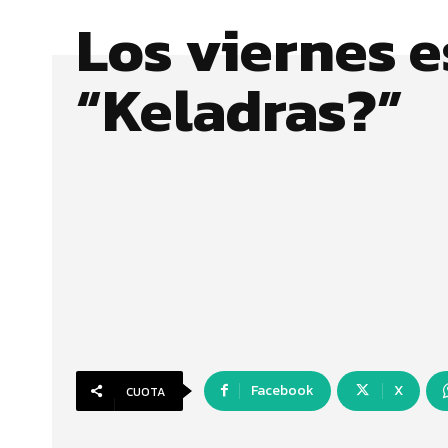
Los viernes 
“Keladras?”
Facebook
X
CUOTA