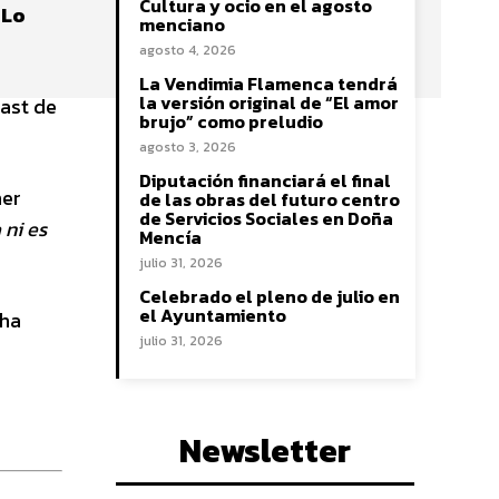
Cultura y ocio en el agosto
 Lo
menciano
agosto 4, 2026
La Vendimia Flamenca tendrá
la versión original de “El amor
cast de
brujo” como preludio
agosto 3, 2026
Diputación financiará el final
mer
de las obras del futuro centro
de Servicios Sociales en Doña
 ni es
Mencía
julio 31, 2026
Celebrado el pleno de julio en
el Ayuntamiento
 ha
julio 31, 2026
Newsletter