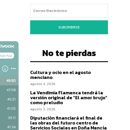
SUBCRIBIRSE
No te pierdas
Cultura y ocio en el agosto
menciano
agosto 4, 2026
La Vendimia Flamenca tendrá la
versión original de “El amor brujo”
como preludio
agosto 3, 2026
Diputación financiará el final de
las obras del futuro centro de
Servicios Sociales en Doña Mencía