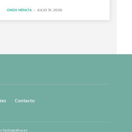
ONDA MENCÍA
-
JULIO 31, 2026
ies
Contacto
or
Factografica.es