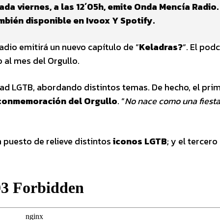
da viernes, a las 12´05h, emite Onda Mencía Radio.
bién disponible en Ivoox Y Spotify.
adio emitirá un nuevo capítulo de “
Keladras?
“. El pod
 al mes del Orgullo.
idad LGTB, abordando distintos temas. De hecho, el pri
conmemoración del Orgullo
. “
No nace como una fiesta
 puesto de relieve distintos
iconos LGTB
; y el tercero