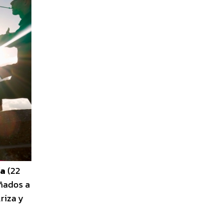
ía
(22
añados a
riza y