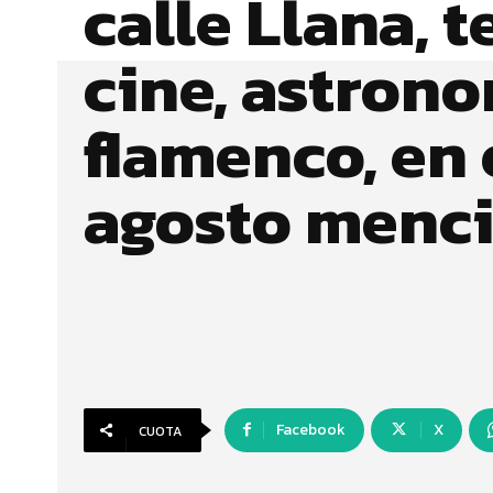
calle Llana, t
cine, astron
flamenco, en 
agosto menc
Facebook
X
CUOTA