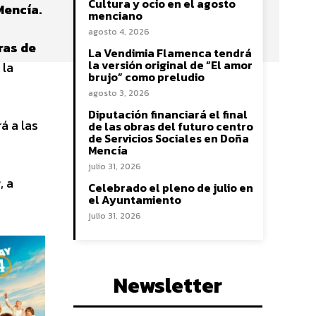
Cultura y ocio en el agosto
Mencía.
menciano
agosto 4, 2026
ras de
La Vendimia Flamenca tendrá
la versión original de “El amor
 la
brujo” como preludio
agosto 3, 2026
Diputación financiará el final
á a las
de las obras del futuro centro
de Servicios Sociales en Doña
Mencía
julio 31, 2026
r
, a
Celebrado el pleno de julio en
el Ayuntamiento
julio 31, 2026
Newsletter