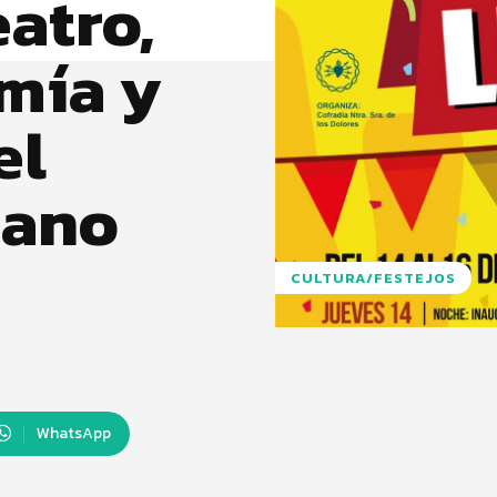
eatro,
omía y
el
iano
CULTURA/FESTEJOS
WhatsApp