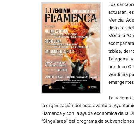
Los cantaor
actuarán, e
Mencía. Adem
disfrutar de
Montilla “Ch
acompañarán
tablas, derr
Talegona” y
por Juan Ort
Vendimia pa
emergentes.
Tal y como e
la organización del este evento el Ayuntami
Flamenca y con la ayuda económica de la Dip
“Singulares” del programa de subvenciones 