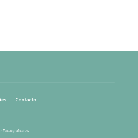
ies
Contacto
or
Factografica.es