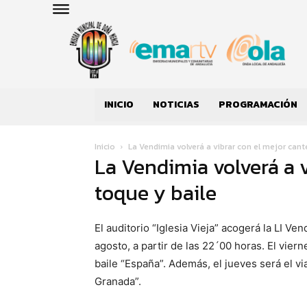
INICIO
NOTICIAS
PROGRAMACIÓN
Inicio
La Vendimia volverá a vibrar con el mejor cant
La Vendimia volverá a v
toque y baile
El auditorio “Iglesia Vieja” acogerá la LI 
agosto, a partir de las 22´00 horas. El viern
baile “España”. Además, el jueves será el v
Granada”.