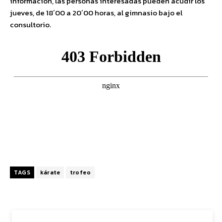
información, las personas interesadas pueden acudir los
jueves, de 18´00 a 20´00 horas, al gimnasio bajo el
consultorio.
TAGS
kárate
trofeo