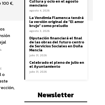
Cultura y ocio en el agosto
 100 €,
menciano
agosto 4, 2026
La Vendimia Flamenca tendrá
la versión original de “El amor
brujo” como preludio
los
agosto 3, 2026
nsión
Diputación financiará el final
ejal
de las obras del futuro centro
de Servicios Sociales en Doña
,
Mencía
julio 31, 2026
Celebrado el pleno de julio en
el Ayuntamiento
:
julio 31, 2026
l o
 este
rección,
Newsletter