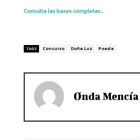
Consulta las bases completas…
Concurso
Doña Luz
Poesía
TAGS
Onda Mencía