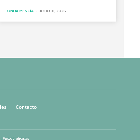
ONDA MENCÍA
-
JULIO 31, 2026
ies
Contacto
or
Factografica.es