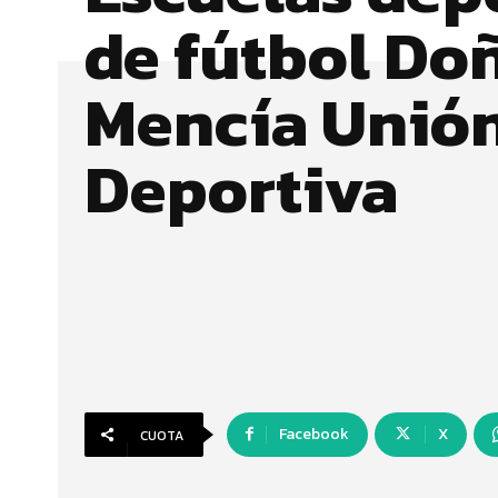
de fútbol Do
Mencía Unió
Deportiva
Facebook
X
CUOTA