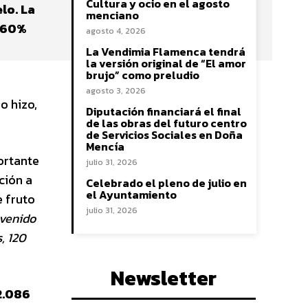
Cultura y ocio en el agosto
elo. La
menciano
n 60%
agosto 4, 2026
La Vendimia Flamenca tendrá
la versión original de “El amor
brujo” como preludio
agosto 3, 2026
o hizo,
Diputación financiará el final
de las obras del futuro centro
de Servicios Sociales en Doña
Mencía
ortante
julio 31, 2026
ción a
Celebrado el pleno de julio en
el Ayuntamiento
 fruto
julio 31, 2026
 venido
, 120
Newsletter
2.086