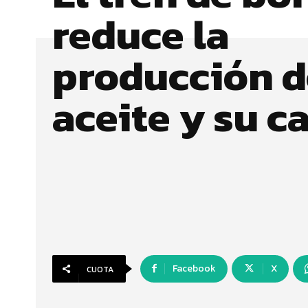
reduce la
producción d
aceite y su c
Facebook
X
CUOTA