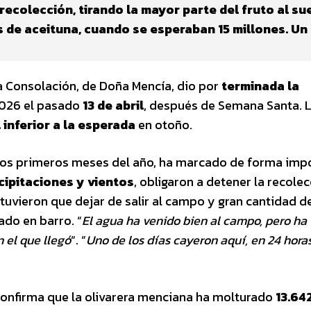
a recolección, tirando la mayor parte del fruto al su
s de aceituna, cuando se esperaban 15 millones. U
a Consolación, de Doña Mencía, dio por
terminada la
2026 el pasado
13 de abril
, después de Semana Santa. L
 inferior a la esperada
en otoño.
 los primeros meses del año, ha marcado de forma imp
cipitaciones y vientos
, obligaron a detener la recolec
vieron que dejar de salir al campo y gran cantidad de
ado en barro. “
El agua ha venido bien al campo, pero ha
 el que llegó
“. “
Uno de los días cayeron aquí, en 24 horas
 confirma que la olivarera menciana ha molturado
13.64