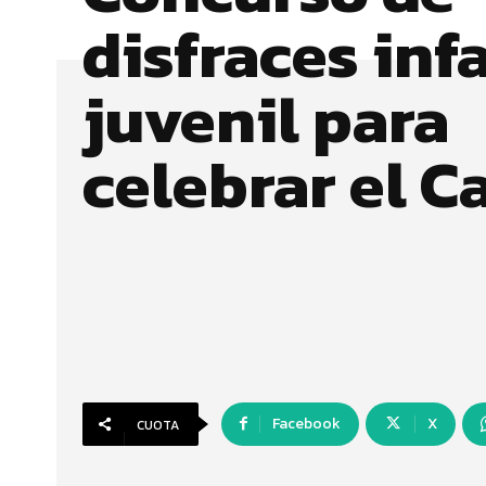
disfraces infa
juvenil para
celebrar el C
Facebook
X
CUOTA