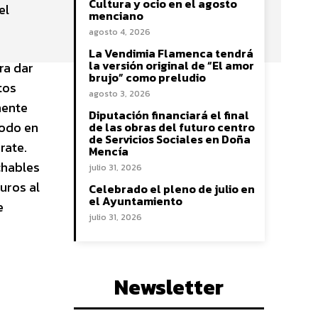
Cultura y ocio en el agosto
el
menciano
agosto 4, 2026
La Vendimia Flamenca tendrá
la versión original de “El amor
ra dar
brujo” como preludio
tos
agosto 3, 2026
mente
Diputación financiará el final
Todo en
de las obras del futuro centro
de Servicios Sociales en Doña
rate.
Mencía
chables
julio 31, 2026
uros al
Celebrado el pleno de julio en
el Ayuntamiento
e
julio 31, 2026
Newsletter