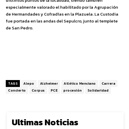
distintos puntos de la localidad, siendo también
especialmente valorado el habilitado por la Agrupación
de Hermandades y Cofradías en la Plazuela. La Custodia
fue portada en las andas del Sepulcro, junto al templete
de San Pedro.
TAGS
Alepo
Alzheimer
Atlético Menciano
Carrera
Concierto
Corpus
PCE
procesión
Solidaridad
Ultimas Noticias