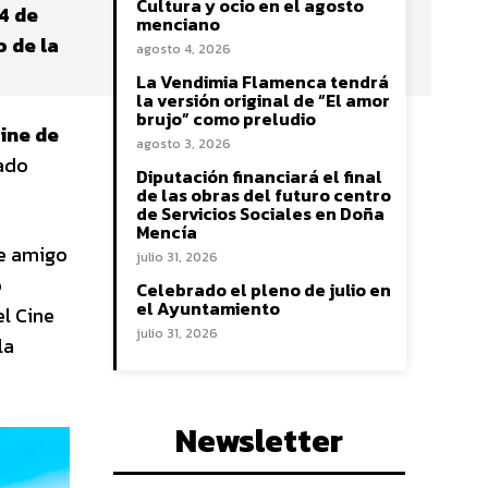
Cultura y ocio en el agosto
4 de
menciano
o de la
agosto 4, 2026
La Vendimia Flamenca tendrá
la versión original de “El amor
brujo” como preludio
ine de
agosto 3, 2026
mado
Diputación financiará el final
de las obras del futuro centro
de Servicios Sociales en Doña
Mencía
le amigo
julio 31, 2026
o
Celebrado el pleno de julio en
el Ayuntamiento
el Cine
julio 31, 2026
la
Newsletter