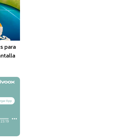
as para
antalla