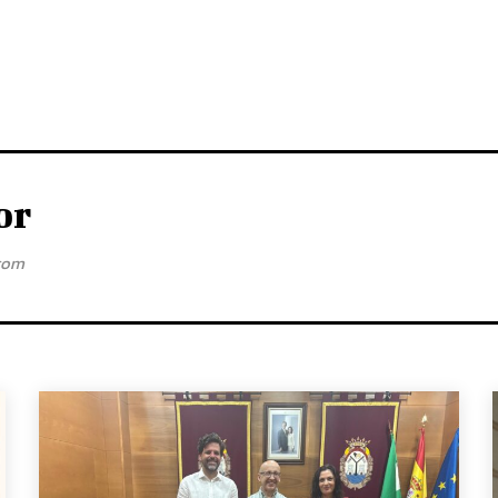
or
com