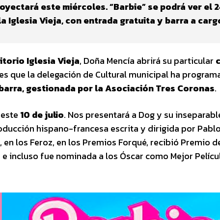
oyectará este miércoles. “Barbie” se podrá ver el 2
la Iglesia Vieja, con entrada gratuita y barra a carg
itorio Iglesia Vieja
, Doña Mencía abrirá su particular
c
nes que la delegación de Cultural municipal ha progra
barra, gestionada por la Asociación Tres Coronas
.
e este
10 de julio
. Nos presentará a Dog y su inseparab
oducción hispano-francesa escrita y dirigida por Pabl
 en los Feroz, en los Premios Forqué, recibió Premio d
e incluso fue nominada a los Óscar como Mejor Pelícu