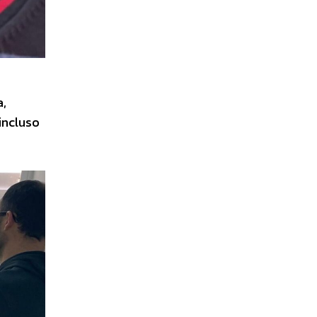
a,
incluso