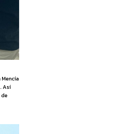
a Mencía
. Así
 de