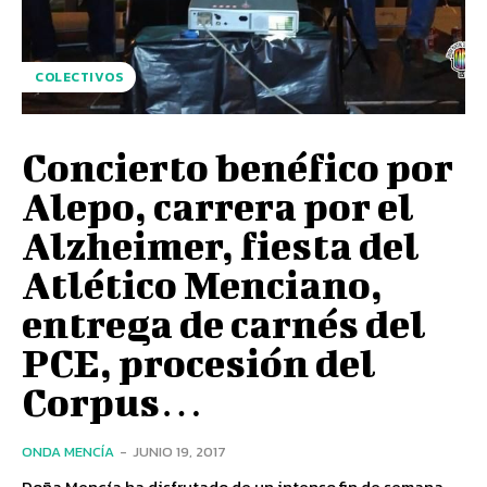
COLECTIVOS
Concierto benéfico por
Alepo, carrera por el
Alzheimer, fiesta del
Atlético Menciano,
entrega de carnés del
PCE, procesión del
Corpus…
ONDA MENCÍA
-
JUNIO 19, 2017
Doña Mencía ha disfrutado de un intenso fin de semana