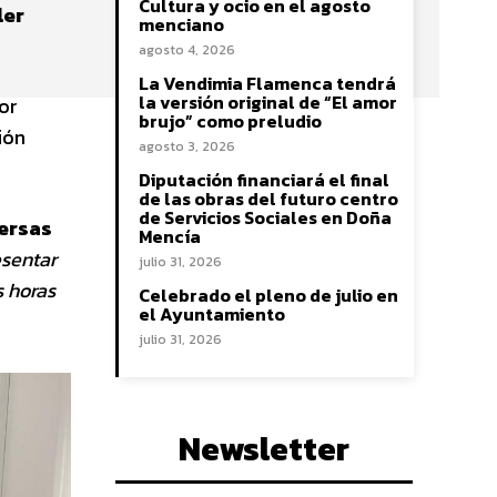
Cultura y ocio en el agosto
ler
menciano
agosto 4, 2026
La Vendimia Flamenca tendrá
la versión original de “El amor
or
brujo” como preludio
ión
agosto 3, 2026
Diputación financiará el final
de las obras del futuro centro
de Servicios Sociales en Doña
versas
Mencía
esentar
julio 31, 2026
 horas
Celebrado el pleno de julio en
el Ayuntamiento
julio 31, 2026
Newsletter