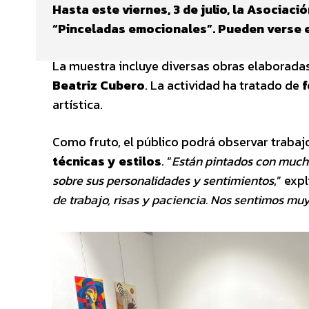
Hasta este viernes, 3 de julio, la Asociac
“Pinceladas emocionales”. Pueden verse en
La muestra incluye diversas obras elaboradas
Beatriz Cubero
. La actividad ha tratado de
f
artística.
Como fruto, el público podrá observar traba
técnicas y estilos
. “
Están pintados con mucha
sobre sus personalidades y sentimientos
,” exp
de trabajo, risas y paciencia. Nos sentimos mu