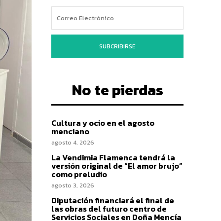
SUBCRIBIRSE
No te pierdas
Cultura y ocio en el agosto
menciano
agosto 4, 2026
La Vendimia Flamenca tendrá la
versión original de “El amor brujo”
como preludio
agosto 3, 2026
Diputación financiará el final de
las obras del futuro centro de
Servicios Sociales en Doña Mencía