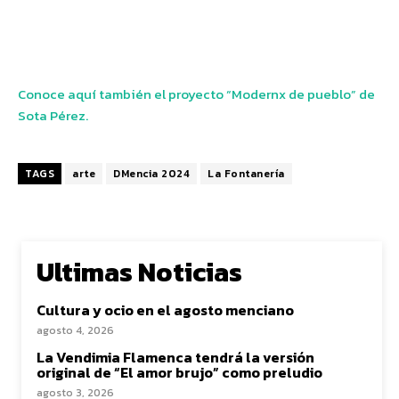
Conoce aquí también el proyecto “Modernx de pueblo” de
Sota Pérez.
TAGS
arte
DMencia 2024
La Fontanería
Ultimas Noticias
Cultura y ocio en el agosto menciano
agosto 4, 2026
La Vendimia Flamenca tendrá la versión
original de “El amor brujo” como preludio
agosto 3, 2026