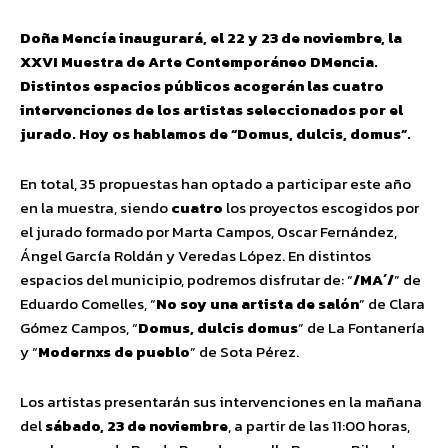
Doña Mencía inaugurará, el 22 y 23 de noviembre, la
XXVI Muestra de Arte Contemporáneo DMencia.
Distintos espacios públicos acogerán las cuatro
intervenciones de los artistas seleccionados por el
jurado. Hoy os hablamos de “Domus, dulcis, domus”.
En total, 35 propuestas han optado a participar este año
en la muestra, siendo
cuatro
los proyectos escogidos por
el jurado formado por Marta Campos, Oscar Fernández,
Ángel García Roldán y Veredas López. En distintos
espacios del municipio, podremos disfrutar de: “
/MA´/
” de
Eduardo Comelles, “
No soy una artista de salón
” de Clara
Gómez Campos, “
Domus, dulcis domus
” de La Fontanería
y “
Modernxs de pueblo
” de Sota Pérez.
Los artistas presentarán sus intervenciones en la mañana
del
sábado, 23 de noviembre
, a partir de las 11:00 horas,